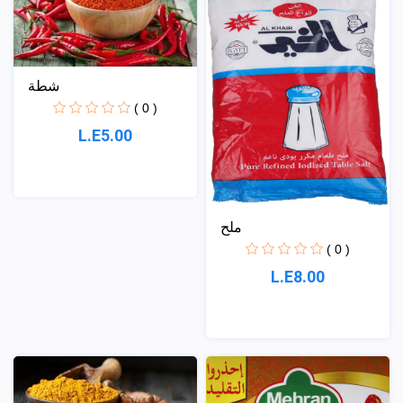
شطة
( 0 )
L.E5.00
ملح
( 0 )
L.E8.00