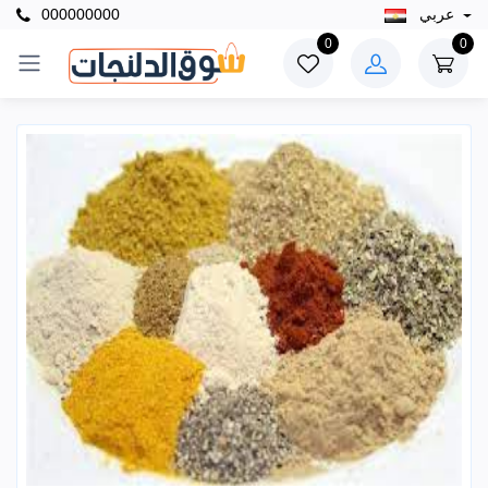
عربي
000000000
0
0