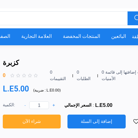
البائعين
المنتجات المخفضة
العلامة التجارية
الصفح
كزبرة
0 تمت إضافتها إلى قائمة
0
0
0
الأمنيات
الطلبات
التقييمات
L.E5.00
)
L.E0.00
ضريبة :
(
الكمية:
-
+
L.E5.00
:
السعر الإجمالي
إضافة إلى السلة
شراء الآن