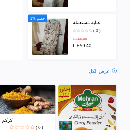
1% خصم
عباية مستعملة
( 0 )
L.E60.00
L.E59.40
عرض الكل
كركم
( 0 )