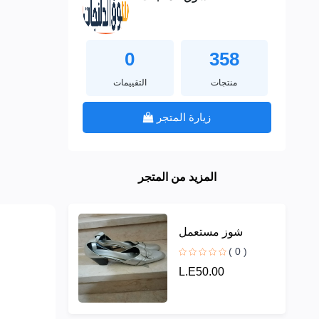
0
358
منتجات
التقييمات
زيارة المتجر
المزيد من المتجر
شوز مستعمل
( 0 )
L.E50.00