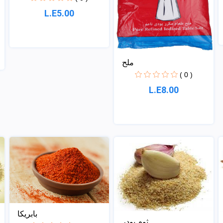
L.E5.00
ملح
( 0 )
L.E8.00
بابريكا
ثوم بودر