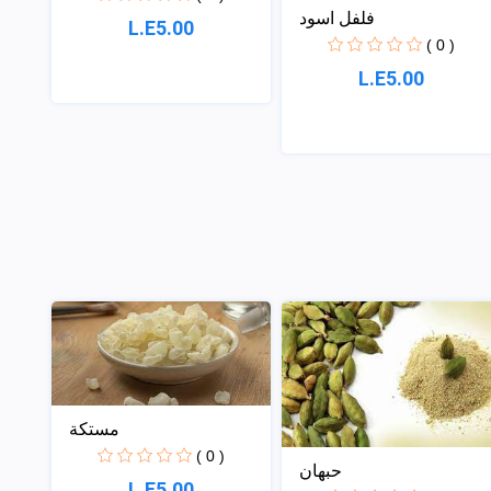
فلفل اسود
L.E5.00
( 0 )
L.E5.00
مستكة
( 0 )
حبهان
L.E5.00