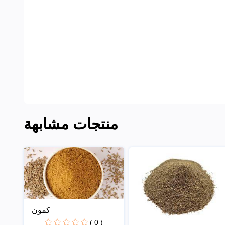
منتجات مشابهة
كمون
( 0 )