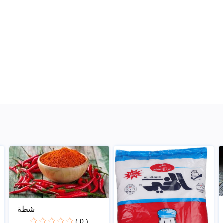
شطة
( 0 )