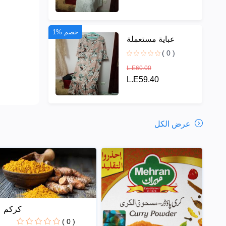
1% خصم
عباية مستعملة
( 0 )
L.E60.00
L.E59.40
عرض الكل
كركم
( 0 )