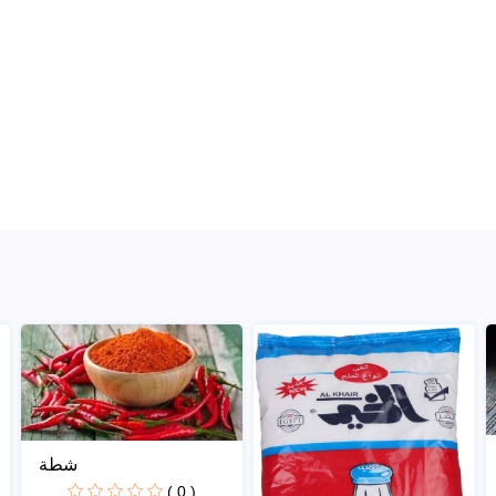
شطة
( 0 )