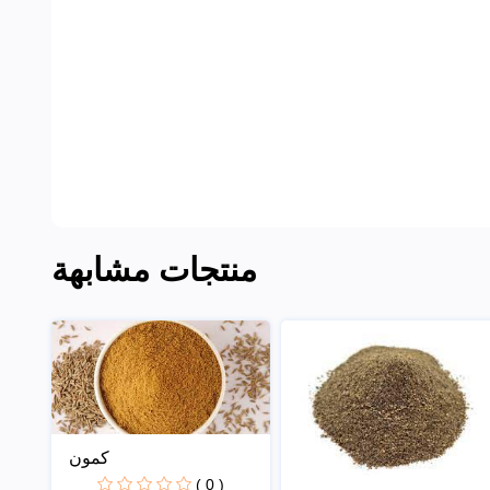
منتجات مشابهة
كمون
( 0 )