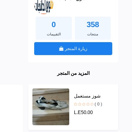
0
358
منتجات
التقييمات
زيارة المتجر
المزيد من المتجر
شوز مستعمل
( 0 )
L.E50.00