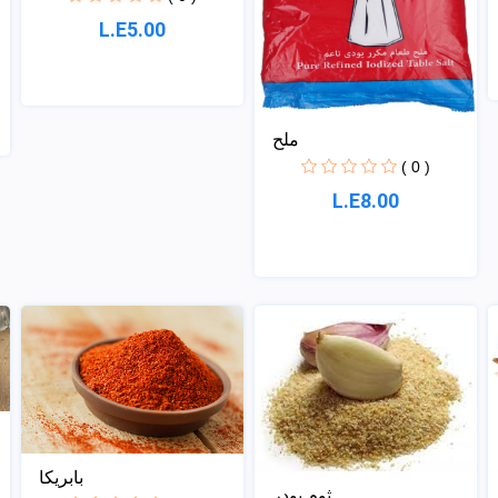
L.E5.00
ملح
( 0 )
L.E8.00
بابريكا
ثوم بودر