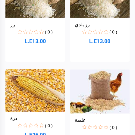
رز بلدي
رز
Zara
( 0 )
( 0 )
L.E13.00
L.E13.00
لحوم
Centre
Point
TrueMake
الأقسام
The
Wall
+
بقالة
وخضروات
درة
Dynamova
عليقة
وفاكهة(
( 0 )
لم يعمل
( 0 )
بة بعد(
L.E25.00