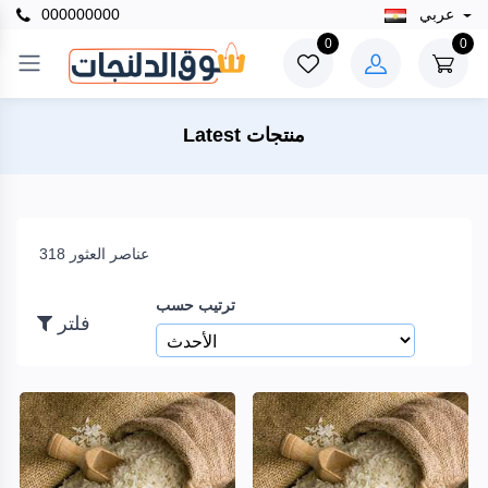
عربي
000000000
×
0
0
فلتر
Latest منتجات
السعر
318 عناصر العثور
إلى
ترتيب حسب
فلتر
بحث
العلامات
التجارية