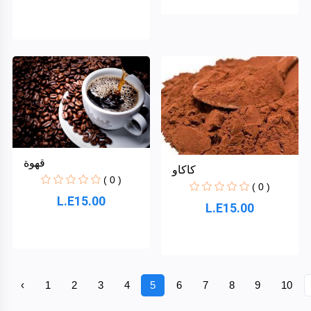
قهوة
كاكاو
( 0 )
( 0 )
L.E15.00
L.E15.00
‹
1
2
3
4
5
6
7
8
9
10