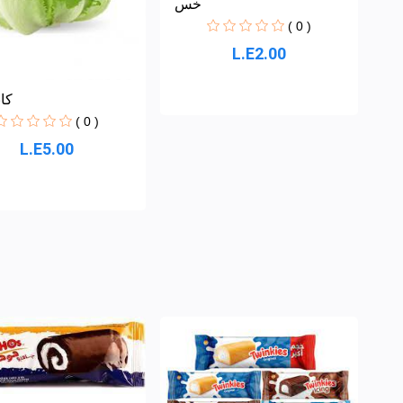
خس
( 0 )
L.E2.00
كا
( 0 )
L.E5.00