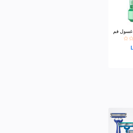
غسول فم