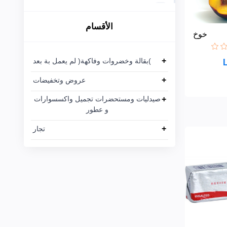
Crave
Dynamova
10
+
عروض
الأقسام
Crave
Framerce
61
وتخفيضات
خوخ
Framerce
1
Modentum
+
صيدليات
+
بقالة وخضروات وفاكهة( لم يعمل بة بعد(
Modentum
ومستحضرات
Axxelus
+
تجميل
عروض وتخفيضات
Axxelus
94
واكسسوارات
+
صيدليات ومستحضرات تجميل واكسسوارات
Vivatiqo
34
و عطور
Vivatiqo
و عطور
+
تجار
+
تجار