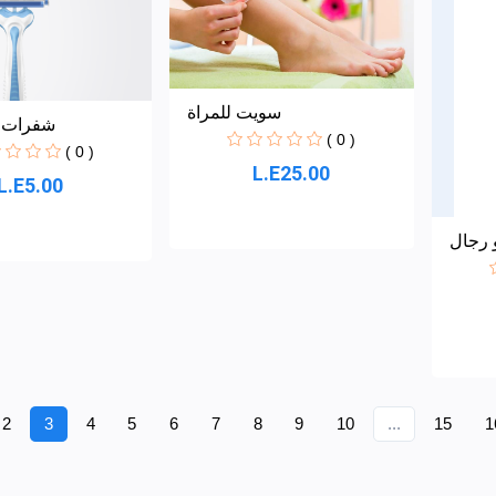
سويت للمراة
شفرات ا
( 0 )
( 0 )
L.E25.00
L.E5.00
 رجال
2
3
4
5
6
7
8
9
10
...
15
1