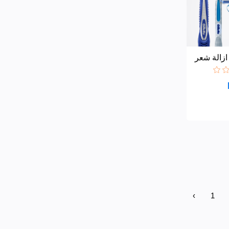
زالة شعر
‹
1