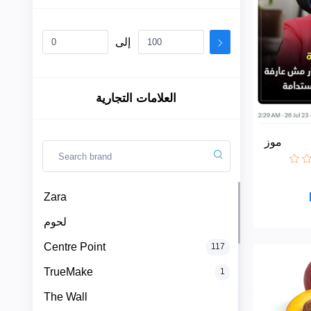
إلى
Zara
لحوم
العلامات التجارية
Centre
موز
Point
TrueMake
Zara
الأقسام
لحوم
The
Wall
Centre Point
117
+
بقالة
وخضروات
TrueMake
1
Dynamova
وفاكهة(
لم يعمل
The Wall
بة بعد(