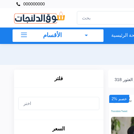
000000000
×
فلتر
الأقسام
ة الرئيسية
السعر
إلى
فلتر
ر العثور
بحث
2% خصم
العلامات
التجارية
السعر