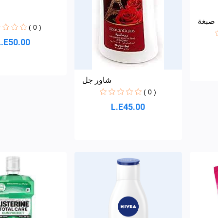
صبغة
( 0 )
L.E50.00
شاور جل
( 0 )
L.E45.00