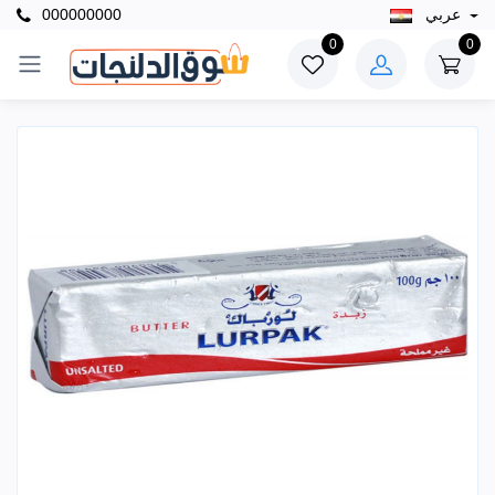
عربي
000000000
0
0