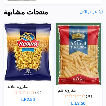
منتجات مشابهة
عرض الكل
مكرونة عادية
مكرونة قلم
( 0 )
( 0 )
L.E2.50
L.E3.50