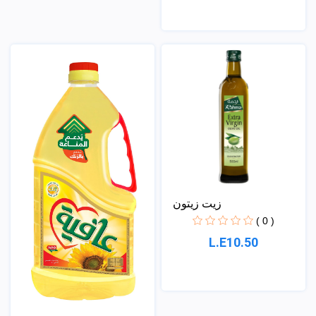
زيت زيتون
( 0 )
L.E10.50