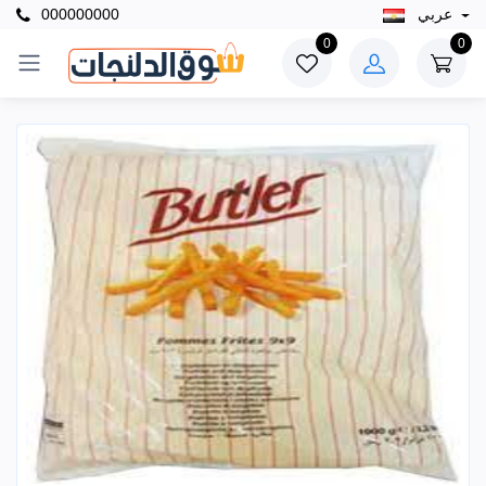
عربي
000000000
0
0