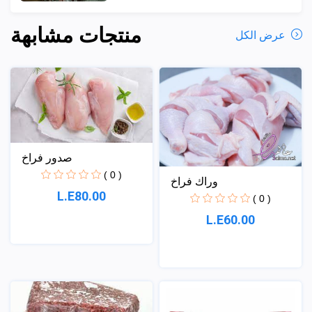
منتجات مشابهة
عرض الكل
صدور فراخ
( 0 )
وراك فراخ
L.E80.00
( 0 )
L.E60.00