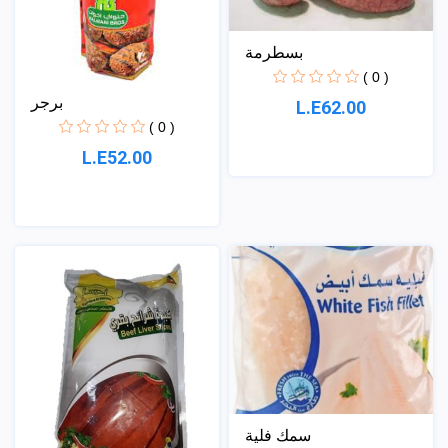
بسطرمة
( 0 )
برجر
L.E62.00
( 0 )
L.E52.00
سمك فلية