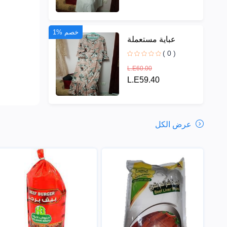
1% خصم
عباية مستعملة
( 0 )
L.E60.00
L.E59.40
عرض الكل