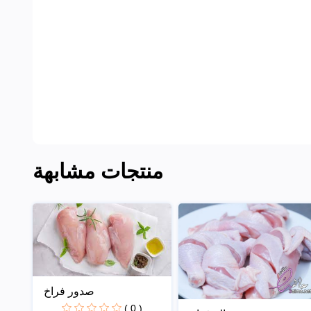
منتجات مشابهة
صدور فراخ
( 0 )