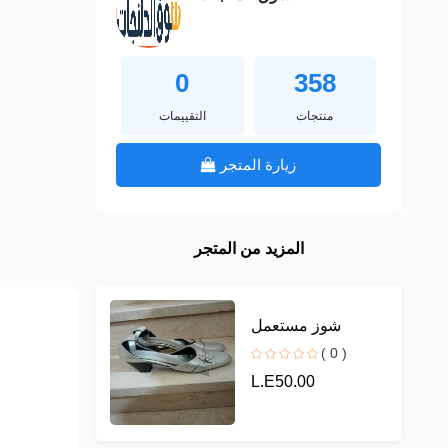
0
358
منتجات
التقييمات
زيارة المتجر
المزيد من المتجر
شوز مستعمل
( 0 )
L.E50.00