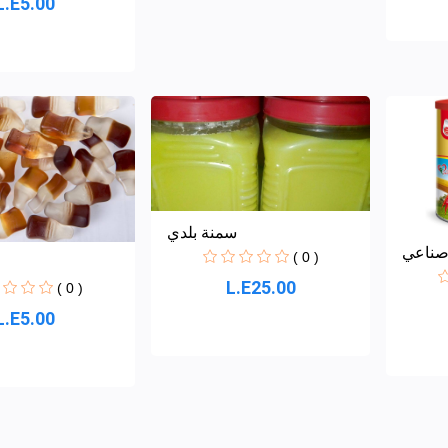
L.E5.00
سمنة بلدي
صناعي
( 0 )
L.E25.00
( 0 )
L.E5.00