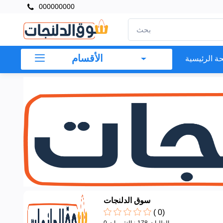
000000000
الأقسام
الأقسام
ة الرئيسية
+
بقالة
وخضروات
وفاكهة(
لم يعمل
بة بعد(
سوق الدلنجات
(
0
)
178 الطلبات
0 التقييمات