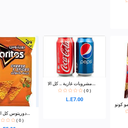
مشروبات غازية .. كل الا...
( 0 )
L.E7.00
و كونو
دوريتوس كل الانواع سعر...
( 0 )