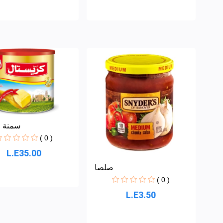
سمنة 
( 0 )
L.E35.00
صلصا
( 0 )
L.E3.50