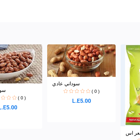
سوداني عادي
سود
( 0 )
( 0 )
L.E5.00
L.E5.00