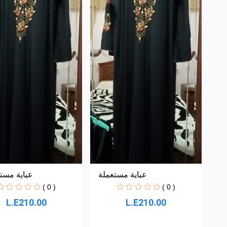
عباية مستعملة
عباية مستع
( 0 )
( 0 )
L.E210.00
L.E210.00