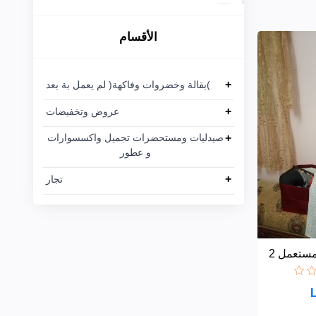
Crave
Dynamova
10
+
عروض
الأقسام
Crave
Framerce
61
وتخفيضات
Framerce
1
Modentum
+
صيدليات
+
بقالة وخضروات وفاكهة( لم يعمل بة بعد(
Modentum
ومستحضرات
Axxelus
+
تجميل
عروض وتخفيضات
Axxelus
94
واكسسوارات
+
صيدليات ومستحضرات تجميل واكسسوارات
Vivatiqo
34
و عطور
Vivatiqo
و عطور
+
تجار
+
تجار
مستعمل 2