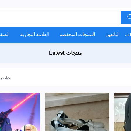
البائعين
المنتجات المخفضة
العلامة التجارية
الصفح
Latest منتجات
318 عناص