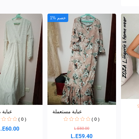
1% خصم
عباية مستعملة
عباية 
( 0 )
( 0 )
L.E60.00
L.E60.00
L.E59.40