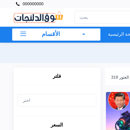
000000000
×
فلتر
الأقسام
ة الرئيسية
السعر
إلى
فلتر
ر العثور
بحث
العلامات
التجارية
السعر