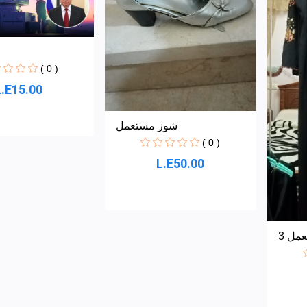
( 0 )
L.E15.00
شوز مستعمل
( 0 )
L.E50.00
مل 3