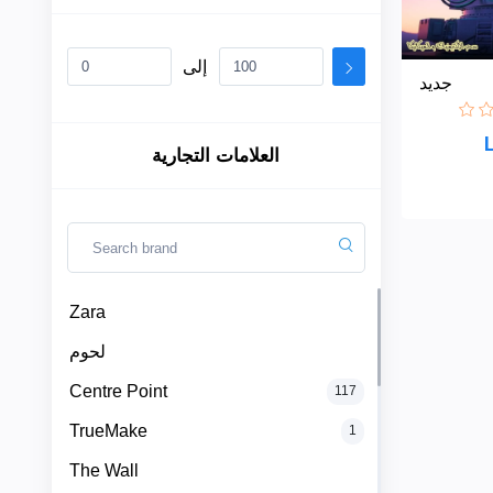
إلى
جديد
Zara
لحوم
العلامات التجارية
Centre
Point
TrueMake
Zara
الأقسام
لحوم
The
Wall
Centre Point
117
+
بقالة
وخضروات
TrueMake
1
Dynamova
وفاكهة(
لم يعمل
The Wall
بة بعد(