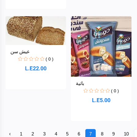
عيش سن
( 0 )
L.E22.00
باتية
( 0 )
L.E5.00
‹
1
2
3
4
5
6
7
8
9
10