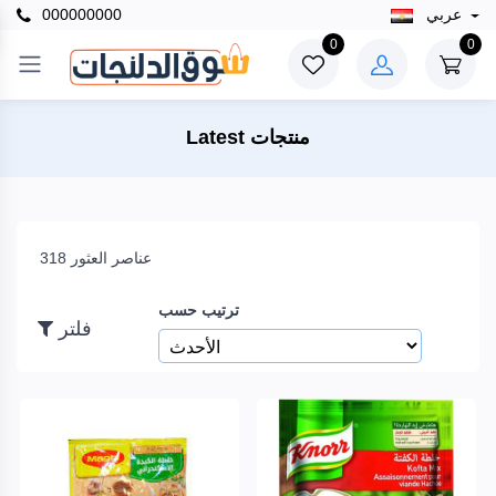
عربي
000000000
×
0
0
فلتر
Latest منتجات
السعر
318 عناصر العثور
إلى
ترتيب حسب
فلتر
بحث
العلامات
التجارية