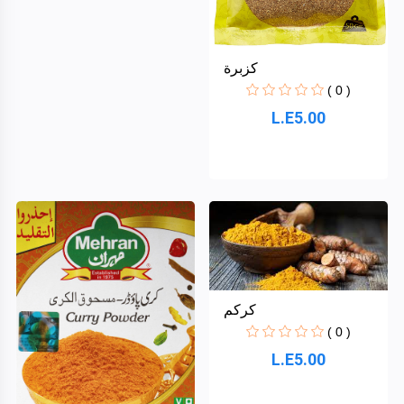
كزبرة
( 0 )
L.E5.00
كركم
( 0 )
L.E5.00