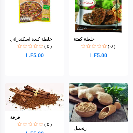
Zara
خلطة كفتة
خلطة كبدة اسكندراني
لحوم
( 0 )
( 0 )
L.E5.00
L.E5.00
Centre
Point
TrueMake
الأقسام
The
Wall
+
بقالة
وخضروات
قرفة
Dynamova
وفاكهة(
( 0 )
لم يعمل
زنجبيل
بة بعد(