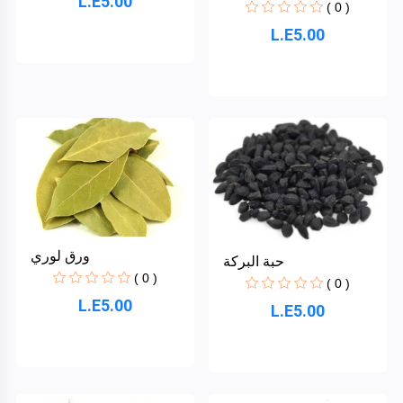
L.E5.00
Crave
( 0 )
L.E5.00
+
عروض
Framerce
وتخفيضات
Modentum
+
صيدليات
ومستحضرات
Axxelus
تجميل
واكسسوارات
و عطور
Vivatiqo
+
تجار
ورق لوري
حبة البركة
( 0 )
( 0 )
L.E5.00
L.E5.00