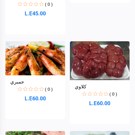
Crave
( 0 )
L.E45.00
+
عروض
Framerce
وتخفيضات
Modentum
+
صيدليات
ومستحضرات
Axxelus
تجميل
واكسسوارات
و عطور
Vivatiqo
+
تجار
جمبري
كلاوي
( 0 )
( 0 )
L.E60.00
L.E60.00