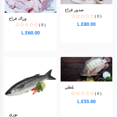
صدور فراخ
( 0 )
وراك فراخ
Zara
L.E80.00
( 0 )
L.E60.00
لحوم
Centre
Point
TrueMake
الأقسام
The
بلطي
Wall
+
بقالة
( 0 )
وخضروات
L.E55.00
Dynamova
وفاكهة(
لم يعمل
بوري
بة بعد(