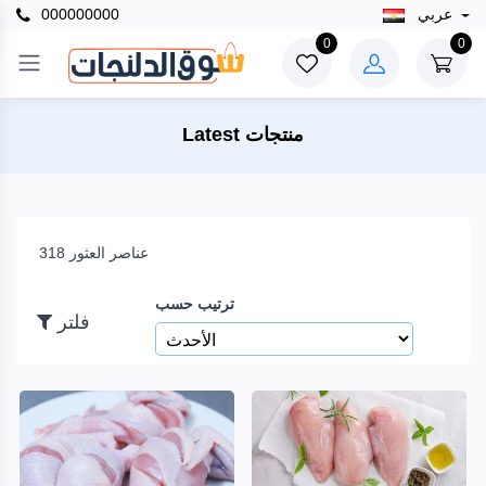
عربي
000000000
×
0
0
فلتر
Latest منتجات
السعر
318 عناصر العثور
إلى
ترتيب حسب
فلتر
بحث
العلامات
التجارية