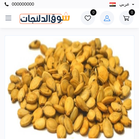
عربي
000000000
0
0