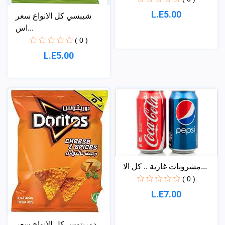
L.E5.00
شيبسي كل الانواع سعر
اس...
( 0 )
L.E5.00
مشروبات غازية .. كل الا...
( 0 )
L.E7.00
دوريتوس كل الانواع سعر...