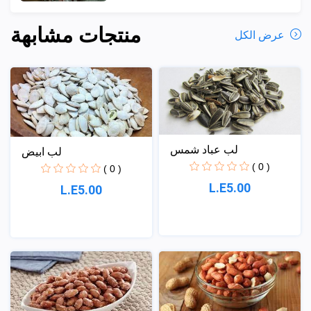
منتجات مشابهة
عرض الكل
لب عباد شمس
لب ابيض
( 0 )
( 0 )
L.E5.00
L.E5.00