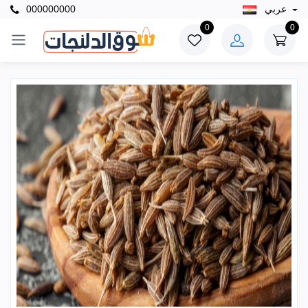
عربي
000000000
0
0