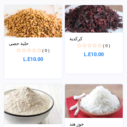
كركدية
حلبة حصى
( 0 )
( 0 )
L.E10.00
L.E10.00
جوز هند